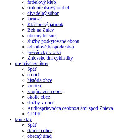
futbalový klub
stolnotenisový oddiel
divadelný súbor
farnosť
Kláštorský jarmok
Beh na Zniev
obecný hlásnik
služby poskytované obcou
odpadové hospodárstvo
prevádzky v obci
Znievske dni cyklistiky
pre návštevníkov
Späť
o obci
história obce
kultúra
zaujímavosti obce
okolie obce
služby v obci
Audiosprievodca osobnosťami spod Znieva
GDPR
kontakty
Späť
starosta obce
obecný úrad