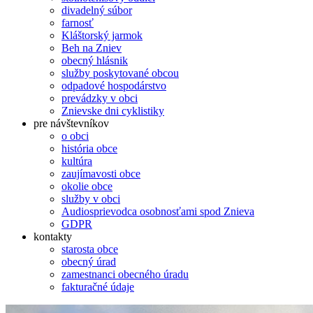
divadelný súbor
farnosť
Kláštorský jarmok
Beh na Zniev
obecný hlásnik
služby poskytované obcou
odpadové hospodárstvo
prevádzky v obci
Znievske dni cyklistiky
pre návštevníkov
o obci
história obce
kultúra
zaujímavosti obce
okolie obce
služby v obci
Audiosprievodca osobnosťami spod Znieva
GDPR
kontakty
starosta obce
obecný úrad
zamestnanci obecného úradu
fakturačné údaje