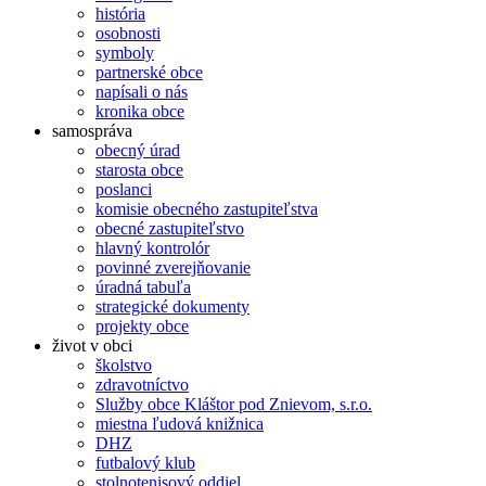
história
osobnosti
symboly
partnerské obce
napísali o nás
kronika obce
samospráva
obecný úrad
starosta obce
poslanci
komisie obecného zastupiteľstva
obecné zastupiteľstvo
hlavný kontrolór
povinné zverejňovanie
úradná tabuľa
strategické dokumenty
projekty obce
život v obci
školstvo
zdravotníctvo
Služby obce Kláštor pod Znievom, s.r.o.
miestna ľudová knižnica
DHZ
futbalový klub
stolnotenisový oddiel