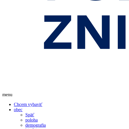
menu
Chcem vybaviť
obec
Späť
poloha
demografia