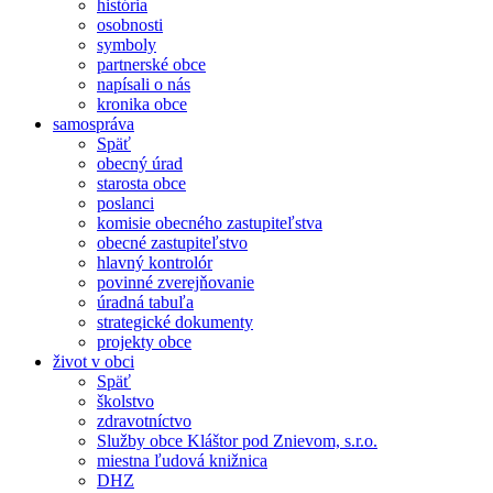
história
osobnosti
symboly
partnerské obce
napísali o nás
kronika obce
samospráva
Späť
obecný úrad
starosta obce
poslanci
komisie obecného zastupiteľstva
obecné zastupiteľstvo
hlavný kontrolór
povinné zverejňovanie
úradná tabuľa
strategické dokumenty
projekty obce
život v obci
Späť
školstvo
zdravotníctvo
Služby obce Kláštor pod Znievom, s.r.o.
miestna ľudová knižnica
DHZ