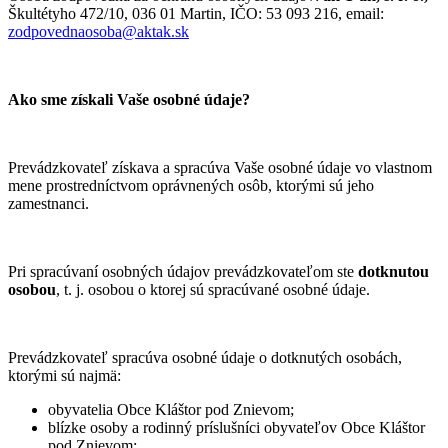
Škultétyho 472/10, 036 01 Martin
, IČO:
53 093 216
, email:
zodpovednaosoba@aktak.sk
Ako sme získali Vaše osobné údaje?
Prevádzkovateľ získava a spracúva Vaše osobné údaje vo vlastnom
mene prostredníctvom oprávnených osôb, ktorými sú jeho
zamestnanci.
Pri spracúvaní osobných údajov prevádzkovateľom ste
dotknutou
osobou
, t. j. osobou o ktorej sú spracúvané osobné údaje.
Prevádzkovateľ spracúva osobné údaje o dotknutých osobách,
ktorými sú najmä:
obyvatelia Obce Kláštor pod Znievom;
blízke osoby a rodinný príslušníci obyvateľov Obce Kláštor
pod Znievom;