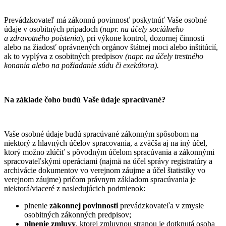
Prevádzkovateľ má zákonnú povinnosť poskytnúť Vaše osobné
údaje v osobitných prípadoch (
napr. na účely sociálneho
a zdravotného poistenia
), pri výkone kontrol, dozornej činnosti
alebo na žiadosť oprávnených orgánov štátnej moci alebo inštitúcií,
ak to vyplýva z osobitných predpisov
(napr. na účely trestného
konania alebo na požiadanie súdu či exekútora).
Na základe čoho budú Vaše údaje spracúvané?
Vaše osobné údaje budú spracúvané zákonným spôsobom na
niektorý z hlavných účelov spracovania, a zväčša aj na iný účel,
ktorý možno zlúčiť s pôvodným účelom spracúvania a zákonnými
spracovateľskými operáciami (najmä na účel správy registratúry a
archivácie dokumentov vo verejnom záujme a účel štatistiky vo
verejnom záujme) pričom právnym základom spracúvania je
niektorá/viaceré z nasledujúcich podmienok:
plnenie
zákonnej povinnosti
prevádzkovateľa v zmysle
osobitných zákonných predpisov;
plnenie zmluvy
, ktorej zmluvnou stranou je dotknutá osoba