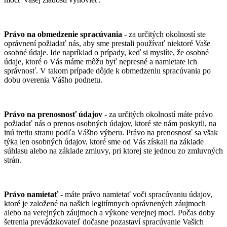
Právo na obmedzenie spracúvania
- za určitých okolností ste
oprávnení požiadať nás, aby sme prestali používať niektoré Vaše
osobné údaje. Ide napríklad o prípady, keď si myslíte, že osobné
údaje, ktoré o Vás máme môžu byť nepresné a namietate ich
správnosť. V takom prípade dôjde k obmedzeniu spracúvania po
dobu overenia Vášho podnetu.
Právo na prenosnosť údajov
- za určitých okolností máte právo
požiadať nás o prenos osobných údajov, ktoré ste nám poskytli, na
inú tretiu stranu podľa Vášho výberu. Právo na prenosnosť sa však
týka len osobných údajov, ktoré sme od Vás získali na základe
súhlasu alebo na základe zmluvy, pri ktorej ste jednou zo zmluvných
strán.
Právo namietať
- máte právo namietať voči spracúvaniu údajov,
ktoré je založené na našich legitímnych oprávnených záujmoch
alebo na verejných záujmoch a výkone verejnej moci. Počas doby
šetrenia prevádzkovateľ dočasne pozastaví spracúvanie Vašich