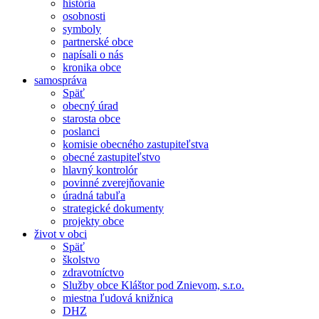
história
osobnosti
symboly
partnerské obce
napísali o nás
kronika obce
samospráva
Späť
obecný úrad
starosta obce
poslanci
komisie obecného zastupiteľstva
obecné zastupiteľstvo
hlavný kontrolór
povinné zverejňovanie
úradná tabuľa
strategické dokumenty
projekty obce
život v obci
Späť
školstvo
zdravotníctvo
Služby obce Kláštor pod Znievom, s.r.o.
miestna ľudová knižnica
DHZ