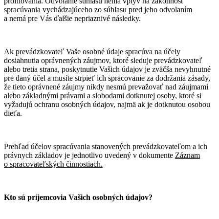
profilovania. Odvolanie súhlasu nemá vplyv na zákonnosť
spracúvania vychádzajúceho zo súhlasu pred jeho odvolaním
a nemá pre Vás ďalšie nepriaznivé následky.
Ak prevádzkovateľ Vaše osobné údaje spracúva na účely
dosiahnutia oprávnených záujmov, ktoré sleduje prevádzkovateľ
alebo tretia strana, poskytnutie Vašich údajov je zväčša nevyhnutné
pre daný účel a musíte strpieť ich spracovanie za dodržania zásady,
že tieto oprávnené záujmy nikdy nesmú prevažovať nad záujmami
alebo základnými právami a slobodami dotknutej osoby, ktoré si
vyžadujú ochranu osobných údajov, najmä ak je dotknutou osobou
dieťa.
Prehľad účelov spracúvania stanovených prevádzkovateľom a ich
právnych základov je jednotlivo uvedený v dokumente
Záznam
o spracovateľských činnostiach.
Kto sú príjemcovia Vašich osobných údajov?