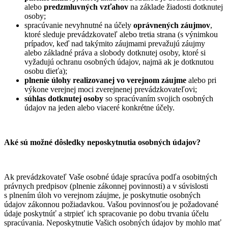
alebo
predzmluvných vzťahov
na základe žiadosti dotknutej
osoby;
spracúvanie nevyhnutné na účely
oprávnených záujmov
,
ktoré sleduje prevádzkovateľ alebo tretia strana (s výnimkou
prípadov, keď nad takýmito záujmami prevažujú záujmy
alebo základné práva a slobody dotknutej osoby, ktoré si
vyžadujú ochranu osobných údajov, najmä ak je dotknutou
osobu dieťa);
plnenie úlohy realizovanej vo verejnom záujme
alebo pri
výkone verejnej moci zverejnenej prevádzkovateľovi;
súhlas dotknutej osoby
so spracúvaním svojich osobných
údajov na jeden alebo viaceré konkrétne účely.
Aké sú možné dôsledky neposkytnutia osobných údajov?
Ak prevádzkovateľ Vaše osobné údaje spracúva podľa osobitných
právnych predpisov (plnenie zákonnej povinnosti) a v súvislosti
s plnením úloh vo verejnom záujme, je poskytnutie osobných
údajov zákonnou požiadavkou. Vašou povinnosťou je požadované
údaje poskytnúť a strpieť ich spracovanie po dobu trvania účelu
spracúvania. Neposkytnutie Vašich osobných údajov by mohlo mať