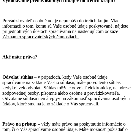
Vykonávame prenos osobných údajov do tretích krajín?
Prevádzkovateľ osobné údaje neprenáša do tretích krajín. Viac
informácií o tom, komu sú Vaše osobné údaje poskytované, nájdete
pri jednotlivých účeloch spracúvania na nasledujúcom odkaze
Záznam o spracovateľských činnostiach.
Aké máte práva?
Odvolať súhlas
– v prípadoch, kedy Vaše osobné údaje
spracúvame na základe Vášho súhlasu, máte právo tento súhlas
kedykoľvek odvolať. Súhlas môžete odvolať elektronicky, na adrese
zodpovednej osoby, písomne alebo osobne u prevádzkovateľa.
Odvolanie súhlasu nemá vplyv na zákonnosť spracúvania osobných
údajov, ktoré sme na jeho základe o Vás spracúvali.
Právo na prístup
– vždy máte právo na poskytnutie informácie o
tom, či o Vás spracúvame osobné údaje. Máte možnosť požiadať o