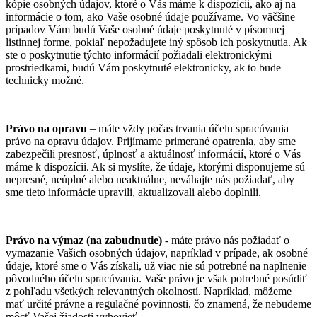
kópie osobných údajov, ktoré o Vás máme k dispozícii, ako aj na
informácie o tom, ako Vaše osobné údaje používame. Vo väčšine
prípadov Vám budú Vaše osobné údaje poskytnuté v písomnej
listinnej forme, pokiaľ nepožadujete iný spôsob ich poskytnutia. Ak
ste o poskytnutie týchto informácií požiadali elektronickými
prostriedkami, budú Vám poskytnuté elektronicky, ak to bude
technicky možné.
Právo na opravu
– máte vždy počas trvania účelu spracúvania
právo na opravu údajov. Prijímame primerané opatrenia, aby sme
zabezpečili presnosť, úplnosť a aktuálnosť informácií, ktoré o Vás
máme k dispozícii. Ak si myslíte, že údaje, ktorými disponujeme sú
nepresné, neúplné alebo neaktuálne, neváhajte nás požiadať, aby
sme tieto informácie upravili, aktualizovali alebo doplnili.
Právo na výmaz (na zabudnutie)
- máte právo nás požiadať o
vymazanie Vašich osobných údajov, napríklad v prípade, ak osobné
údaje, ktoré sme o Vás získali, už viac nie sú potrebné na naplnenie
pôvodného účelu spracúvania. Vaše právo je však potrebné posúdiť
z pohľadu všetkých relevantných okolností. Napríklad, môžeme
mať určité právne a regulačné povinnosti, čo znamená, že nebudeme
môcť Vašej žiadosti vyhovieť.