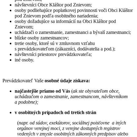
návštevníci Obce Kláštor pod Znievom;
osoby podliehajúce poplatkovej povinnosti voči Obci Kláštor
pod Znievom podľa osobitného nariadenia;
osoby dožadujúce sa informácií na Obci Kláštor pod
Znievom;
uchádzači o zamestnanie, zamestnanci a bývalí zamestnanci;
blízke osoby zamestnancov;
tretie osoby, ktoré sú v zmluvnom vzťahu
s prevádzkovateľom (zákazníci, dodávatelia a pod.);
návštevníci priestorov prevádzkovateľa;
iné osoby.
Prevádzkovateľ Vaše
osobné údaje
získava:
najčastejšie priamo od Vás
(
ak ste obyvateľom obce,
uchádzačom o zamestnanie, zamestnancom, návštevníkom
a podobne);
v osobitných prípadoch
od tretích strán
(
napr. od súdov, exekútorov, sociálnej poisťovne a iných
orgánov verejnej moci, z verejne dostupných registrov
vedených v zmysle osobitných zákonných predpisov alebo