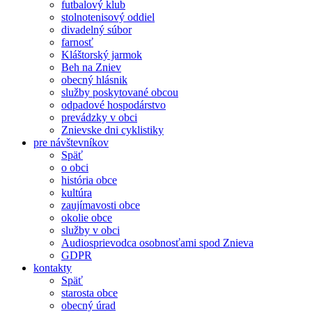
futbalový klub
stolnotenisový oddiel
divadelný súbor
farnosť
Kláštorský jarmok
Beh na Zniev
obecný hlásnik
služby poskytované obcou
odpadové hospodárstvo
prevádzky v obci
Znievske dni cyklistiky
pre návštevníkov
Späť
o obci
história obce
kultúra
zaujímavosti obce
okolie obce
služby v obci
Audiosprievodca osobnosťami spod Znieva
GDPR
kontakty
Späť
starosta obce
obecný úrad