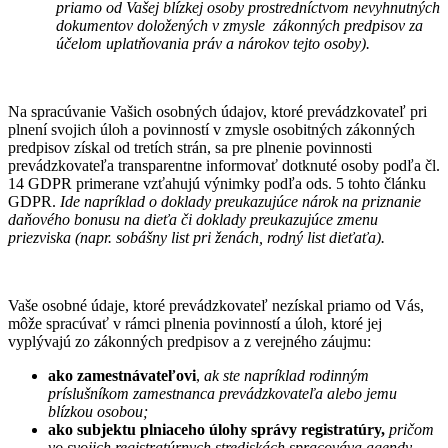
priamo od Vašej blízkej osoby prostredníctvom nevyhnutných
dokumentov doložených v zmysle zákonných predpisov za
účelom uplatňovania práv a nárokov tejto osoby).
Na spracúvanie Vašich osobných údajov, ktoré prevádzkovateľ pri
plnení svojich úloh a povinností v zmysle osobitných zákonných
predpisov získal od tretích strán, sa pre plnenie povinnosti
prevádzkovateľa transparentne informovať dotknuté osoby podľa čl.
14 GDPR primerane vzťahujú výnimky podľa ods. 5 tohto článku
GDPR.
Ide napríklad o doklady preukazujúce nárok na priznanie
daňového bonusu na dieťa či doklady preukazujúce zmenu
priezviska (napr. sobášny list pri ženách, rodný list dieťaťa).
Vaše osobné údaje, ktoré prevádzkovateľ nezískal priamo od Vás,
môže spracúvať v rámci plnenia povinností a úloh, ktoré jej
vyplývajú zo zákonných predpisov a z verejného záujmu:
ako zamestnávateľovi
,
ak ste napríklad rodinným
príslušníkom zamestnanca prevádzkovateľa alebo jemu
blízkou osobou;
ako subjektu plniaceho úlohy správy registratúry,
pričom
vo svojich registratúrnych strediskách spracováva agendy,