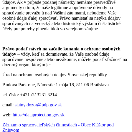
údajov. Ak v prípade podanej námietky nemáme presvedčivé
argumenty o tom, že naše legitímne a oprávnené dôvody na
spracúvanie prevažujú nad Vašimi záujmami, nebudeme Vaše
osobné údaje ďalej spracúvať. Právo namietať sa netýka údajov
spracúvaných na vedecký alebo historický výskum či štatistické
účely pre potreby plnenia úloh vo verejnom záujme.
Právo podať návrh na začatie konania o ochrane osobných
údajov
– vždy, keď sa domnievate, že Vaše osobné údaje
spracúvane nesprávne alebo nezákonne, môžete podať sťažnosť na
dozorný orgán, ktorým je:
Úrad na ochranu osobných údajov Slovenskej republiky
Budova Park one, Námestie 1.mája 18, 811 06 Bratislava
tel. číslo: +421 /2/ 3231 3214
email:
statny.dozor@pdp.gov.sk
web:
https://dataprotection.gov.sk
Záznam o spracovateľských činnostiach - Obec Kláštor pod
Znievom