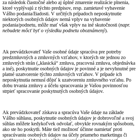
za následok čiastočné alebo aj úplné zmarenie realizácie plnenia,
ktoré vyplývajú z týchto predpisov, resp. zamietavé vybavenie
Vášho podania/žiadosti. V určitých prípadoch neposkytnutie
niektorých osobných údajov nemá vplyv na vybavenie
podania/podnetu, môže mať však vplyv na iné skutočnosti (
napr.
nebudete môcť byť o výsledku podnetu oboznámený
).
Ak prevádzkovateľ Vaše osobné údaje spracúva pre potreby
predzmluvných a zmluvných vzťahov, v ktorých ste jednou zo
zmluvných strán („klasická“ zmluva, pracovná zmluva, objednávka
a iné), poskytnutie osobných údajov je povinné a je nevyhnutné pre
platné uzatvorenie týchto zmluvných vzťahov. V prípade ich
neposkytnutia nemusí dôjsť k uzatvoreniu zmluvného vzťahu. Po
dobu trvania zmluvy a účelu spracovania je Vašou povinnosťou
strpieť spracovanie poskytnutých osobných údajov.
Ak prevádzkovateľ získava a spracúva Vaše údaje na základe
Vášho súhlasu, poskytnutie osobných údajov je dobrovoľné a svoj
súhlas môžete kedykoľvek odvolať, obvykle rovnakým spôsobom,
ako ste ho poskytli. Máte tiež možnosť účinne namietať proti
spracúvaniu osobných údajov na účely priameho marketingu či