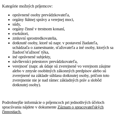
Kategórie možných príjemcov:
oprávnené osoby prevádzkovateľa,
orgány štátnej správy a verejnej moci,
súdy,
orgány činné v trestnom konaní,
exekútori,
zmluvní sprostredkovatelia,
dotknuté osoby, ktoré sú napr. v postavení žiadateľa,
uchádzača o zamestnanie, sťažovateľa a iné osoby, ktorých sa
žiadosť/sťažnosť týka,
iné oprávnené subjekty,
návštevníci priestorov prevádzkovateľa,
verejnosť (napr. ak údaje sú zverejnené vo verejnom záujme
alebo v zmysle osobitných zákonných predpisov alebo sú
zverejnené na základe súhlasu dotknutej osoby, pričom toto
zverejnenie nie je nad rámec základných práv a slobôd
dotknutej osoby).
Podrobnejšie informácie o príjemcoch pri jednotlivých účeloch
spracúvania nájdete v dokumente
Záznam o spracovateľských
činnostiach.