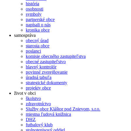
história
osobnosti
symboly
partnerské obce
napísali o nás
kronika obce
samospráva
obecný úrad
starosta obce
poslanci
komisie obecného zastupiteľstva
obecné zastupiteľstvo
hlavný kontrolór
povinné zverejňovanie
úradná tabuľa
strategické dokumenty
projekty obce
život v obci
školstvo
zdravotníctvo
Služby obce Kláštor pod Znievom, s.r.o.
miestna ľudová knižnica
DHZ
futbalový klub
stolnotenisový oddiel