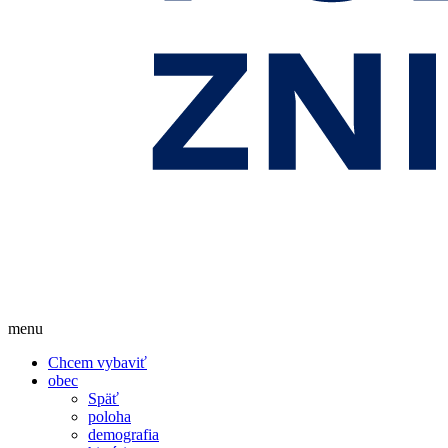
menu
Chcem vybaviť
obec
Späť
poloha
demografia