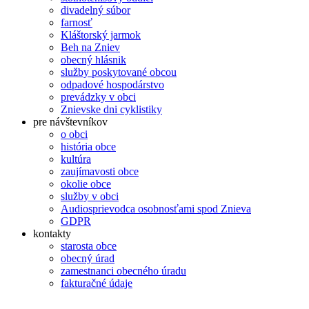
divadelný súbor
farnosť
Kláštorský jarmok
Beh na Zniev
obecný hlásnik
služby poskytované obcou
odpadové hospodárstvo
prevádzky v obci
Znievske dni cyklistiky
pre návštevníkov
o obci
história obce
kultúra
zaujímavosti obce
okolie obce
služby v obci
Audiosprievodca osobnosťami spod Znieva
GDPR
kontakty
starosta obce
obecný úrad
zamestnanci obecného úradu
fakturačné údaje