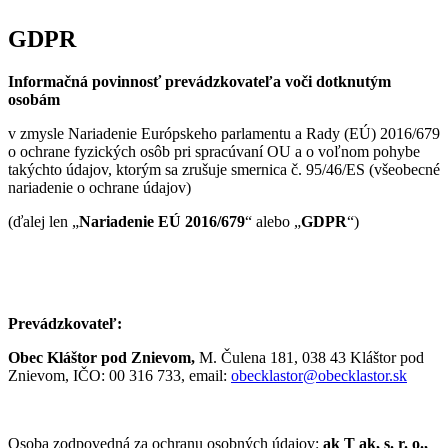
GDPR
Informačná povinnosť prevádzkovateľa voči dotknutým
osobám
v zmysle Nariadenie Európskeho parlamentu a Rady (EÚ) 2016/679
o ochrane fyzických osôb pri spracúvaní OU a o voľnom pohybe
takýchto údajov, ktorým sa zrušuje smernica č. 95/46/ES (všeobecné
nariadenie o ochrane údajov)
(ďalej len „
Nariadenie EÚ 2016/679
“ alebo „
GDPR
“)
Prevádzkovateľ:
Obec Kláštor pod Znievom,
M. Čulena 181, 038 43 Kláštor pod
Znievom, IČO: 00 316 733, email:
obecklastor@obecklastor.sk
Osoba zodpovedná za ochranu osobných údajov:
ak T ak, s. r. o
.
,