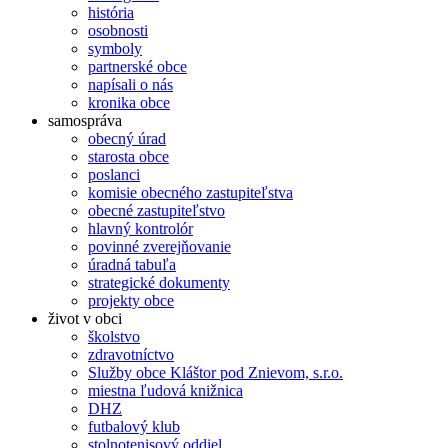
história
osobnosti
symboly
partnerské obce
napísali o nás
kronika obce
samospráva
obecný úrad
starosta obce
poslanci
komisie obecného zastupiteľstva
obecné zastupiteľstvo
hlavný kontrolór
povinné zverejňovanie
úradná tabuľa
strategické dokumenty
projekty obce
život v obci
školstvo
zdravotníctvo
Služby obce Kláštor pod Znievom, s.r.o.
miestna ľudová knižnica
DHZ
futbalový klub
stolnotenisový oddiel