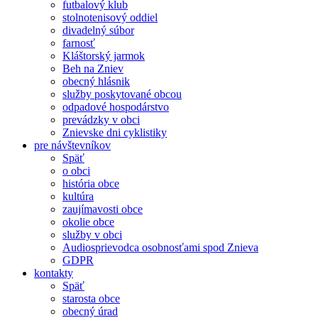
futbalový klub
stolnotenisový oddiel
divadelný súbor
farnosť
Kláštorský jarmok
Beh na Zniev
obecný hlásnik
služby poskytované obcou
odpadové hospodárstvo
prevádzky v obci
Znievske dni cyklistiky
pre návštevníkov
Späť
o obci
história obce
kultúra
zaujímavosti obce
okolie obce
služby v obci
Audiosprievodca osobnosťami spod Znieva
GDPR
kontakty
Späť
starosta obce
obecný úrad