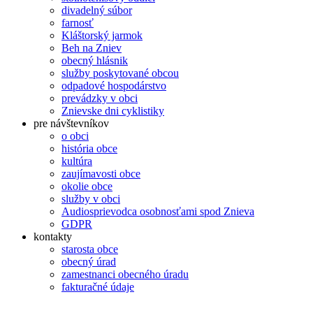
divadelný súbor
farnosť
Kláštorský jarmok
Beh na Zniev
obecný hlásnik
služby poskytované obcou
odpadové hospodárstvo
prevádzky v obci
Znievske dni cyklistiky
pre návštevníkov
o obci
história obce
kultúra
zaujímavosti obce
okolie obce
služby v obci
Audiosprievodca osobnosťami spod Znieva
GDPR
kontakty
starosta obce
obecný úrad
zamestnanci obecného úradu
fakturačné údaje