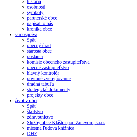
história
osobnosti
symboly
partnerské obce
napísali o nás
kronika obce
samospráva
Späť
obecný úrad
starosta obce
poslanci
komisie obecného zastupiteľstva
obecné zastupiteľstvo
hlavný kontrolór
povinné zverejňovanie
úradná tabuľa
strategické dokumenty
projekty obce
život v obci
Späť
školstvo
zdravotníctvo
Služby obce Kláštor pod Znievom, s.r.o.
miestna ľudová knižnica
DHZ