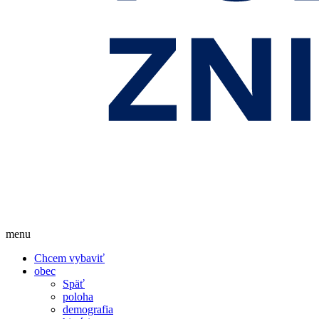
menu
Chcem vybaviť
obec
Späť
poloha
demografia