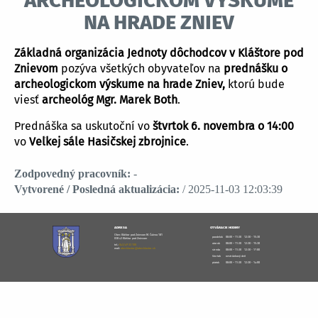
archeologickom výskume
na hrade Zniev
Základná organizácia Jednoty dôchodcov v Kláštore pod
Znievom
pozýva všetkých obyvateľov na
prednášku o
archeologickom výskume na hrade Zniev,
ktorú bude
viesť
archeológ Mgr. Marek Both
.
Prednáška sa uskutoční vo
štvrtok 6. novembra o 14:00
vo
Veľkej sále Hasičskej zbrojnice
.
Zodpovedný pracovník:
-
Vytvorené / Posledná aktualizácia:
/ 2025-11-03 12:03:39
ADRESA
OTVÁRACIE HODINY
Obec Kláštor pod Znievom M. Čulena 181
pondelok
08:00 – 11:30
12:30 - 15:30
038 43 Kláštor pod Znievom
utorok
08:00 – 11:30
12:30 - 15:30
tel.:
043/49 33 100
mail:
obecklastor@obecklastor.sk
streda
08:00 – 11:30
12:30 - 17:00
štvrtok
nestránkový deň
piatok
08:00 – 11:30
12:30 - 14:00