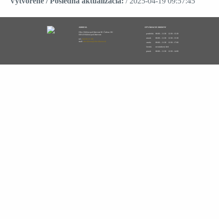
Vytvorené / Posledná aktualizácia:
/ 2025-04-19 09:57:45
ADRESA
OTVÁRACIE HODINY
Obec Kláštor pod Znievom M. Čulena 181
pondelok
08:00 – 11:30
12:30 - 15:30
038 43 Kláštor pod Znievom
utorok
08:00 – 11:30
12:30 - 15:30
tel.:
043/49 33 100
mail:
obecklastor@obecklastor.sk
streda
08:00 – 11:30
12:30 - 17:00
štvrtok
nestránkový deň
piatok
08:00 – 11:30
12:30 - 14:00