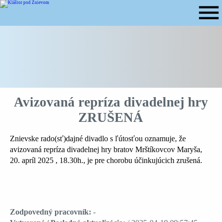
menu
Avizovaná repríza divadelnej hry
ZRUŠENÁ
Znievske rado(sť)dajné divadlo s ľútosťou oznamuje, že
avizovaná repríza divadelnej hry bratov Mrštíkovcov Maryša,
20. apríl 2025 , 18.30h., je pre chorobu účinkujúcich zrušená.
Zodpovedný pracovník:
-