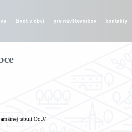
áva
život v obci
pre návštevníkov
kontakty
bce
pamätnej tabuli OcÚ/