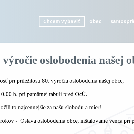
Chcem vybaviť
obec
samospr
. výročie oslobodenia našej o
 pri príležitosti 80. výročia oslobodenia našej obce,
10.00 h. pri pamätnej tabuli pred OcÚ.
ožili to najcennejšie za našu slobodu a mier!
 rokov - Oslava oslobodenia obce, inštalovanie venca pri 