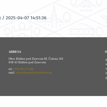
:
/ 2025-04-07 14:51:36
ADRESA
O
Obec Kláštor pod Znievom M. Čulena 181
038 43 Kláštor pod Znievom
s
tel.:
043/49 33 100
mail:
obecklastor@obecklastor.sk
š
p