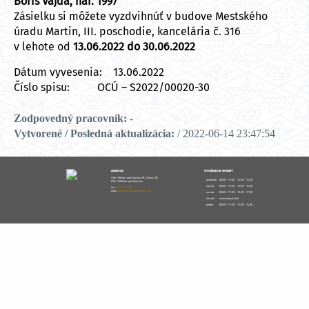
Boris Vajda, nar. 1997
Zásielku si môžete vyzdvihnúť v budove Mestského
úradu Martin, III. poschodie, kancelária č. 316
v lehote od
13.06.2022 do 30.06.2022
Dátum vyvesenia: 13.06.2022
Číslo spisu: OCÚ – S2022/00020-30
Zodpovedný pracovník:
-
Vytvorené / Posledná aktualizácia:
/ 2022-06-14 23:47:54
ADRESA
OTVÁRACIE HODINY
Obec Kláštor pod Znievom M. Čulena 181
pondelok
08:00 – 11:30
12:30 - 15:30
038 43 Kláštor pod Znievom
utorok
08:00 – 11:30
12:30 - 15:30
tel.:
043/49 33 100
mail:
obecklastor@obecklastor.sk
streda
08:00 – 11:30
12:30 - 17:00
štvrtok
nestránkový deň
piatok
08:00 – 11:30
12:30 - 14:00