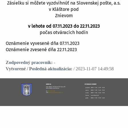
Zásielku si môžete vyzdvihnúť na Slovenskej pošte, a.s.
v Kláštore pod
Znievom
v lehote od 07.11.2023 do 22.11.2023
počas otváracích hodín
Oznámenie vyvesené dňa 07.11.2023
Oznámenie zvesené dňa 22.11.2023
Zodpovedný pracovník:
-
Vytvorené / Posledná aktualizácia:
/ 2023-11-07 14:49:58
ADRESA
OTVÁRACIE HODINY
Obec Kláštor pod Znievom M. Čulena 181
pondelok
08:00 – 11:30
12:30 - 15:30
038 43 Kláštor pod Znievom
utorok
08:00 – 11:30
12:30 - 15:30
tel.:
043/49 33 100
mail:
obecklastor@obecklastor.sk
streda
08:00 – 11:30
12:30 - 17:00
štvrtok
nestránkový deň
piatok
08:00 – 11:30
12:30 - 14:00