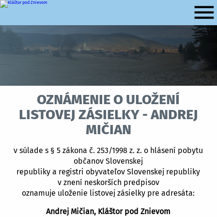
menu
Oznámenie o uložení
listovej zásielky - Andrej
Mičian
v súlade s § 5 zákona č. 253/1998 z. z. o hlásení pobytu
občanov Slovenskej
republiky a registri obyvateľov Slovenskej republiky
v znení neskorších predpisov
oznamuje uloženie listovej zásielky pre adresáta:
Andrej Mičian, Kláštor pod Znievom