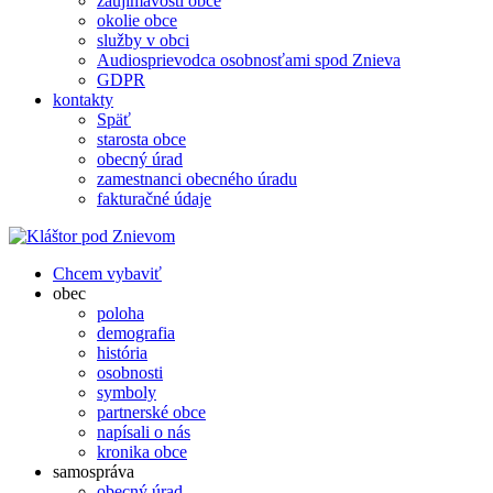
zaujímavosti obce
okolie obce
služby v obci
Audiosprievodca osobnosťami spod Znieva
GDPR
kontakty
Späť
starosta obce
obecný úrad
zamestnanci obecného úradu
fakturačné údaje
Chcem vybaviť
obec
poloha
demografia
história
osobnosti
symboly
partnerské obce
napísali o nás
kronika obce
samospráva
obecný úrad