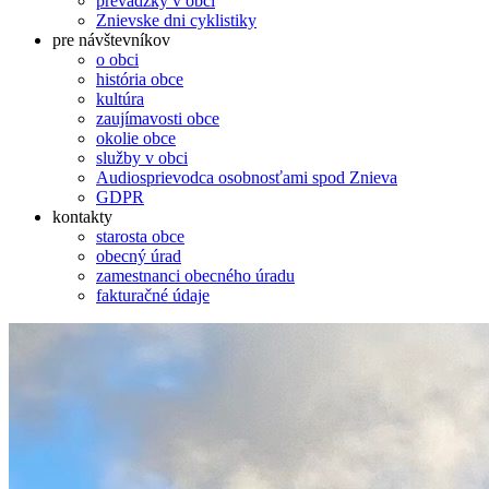
prevádzky v obci
Znievske dni cyklistiky
pre návštevníkov
o obci
história obce
kultúra
zaujímavosti obce
okolie obce
služby v obci
Audiosprievodca osobnosťami spod Znieva
GDPR
kontakty
starosta obce
obecný úrad
zamestnanci obecného úradu
fakturačné údaje