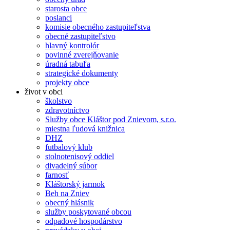
starosta obce
poslanci
komisie obecného zastupiteľstva
obecné zastupiteľstvo
hlavný kontrolór
povinné zverejňovanie
úradná tabuľa
strategické dokumenty
projekty obce
život v obci
školstvo
zdravotníctvo
Služby obce Kláštor pod Znievom, s.r.o.
miestna ľudová knižnica
DHZ
futbalový klub
stolnotenisový oddiel
divadelný súbor
farnosť
Kláštorský jarmok
Beh na Zniev
obecný hlásnik
služby poskytované obcou
odpadové hospodárstvo