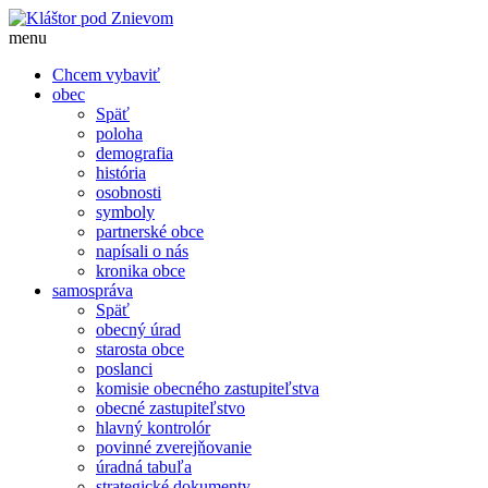
menu
Chcem vybaviť
obec
Späť
poloha
demografia
história
osobnosti
symboly
partnerské obce
napísali o nás
kronika obce
samospráva
Späť
obecný úrad
starosta obce
poslanci
komisie obecného zastupiteľstva
obecné zastupiteľstvo
hlavný kontrolór
povinné zverejňovanie
úradná tabuľa
strategické dokumenty