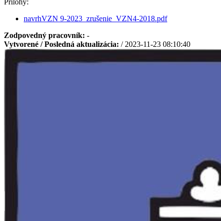
Prílohy:
navrhVZN 9-2023_zrušenie_VZN4-2018.pdf
Zodpovedný pracovník:
-
Vytvorené / Posledná aktualizácia:
/ 2023-11-23 08:10:40