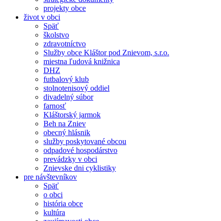
projekty obce
život v obci
Späť
školstvo
zdravotníctvo
Služby obce Kláštor pod Znievom, s.r.o.
miestna ľudová knižnica
DHZ
futbalový klub
stolnotenisový oddiel
divadelný súbor
farnosť
Kláštorský jarmok
Beh na Zniev
obecný hlásnik
služby poskytované obcou
odpadové hospodárstvo
prevádzky v obci
Znievske dni cyklistiky
pre návštevníkov
Späť
o obci
história obce
kultúra