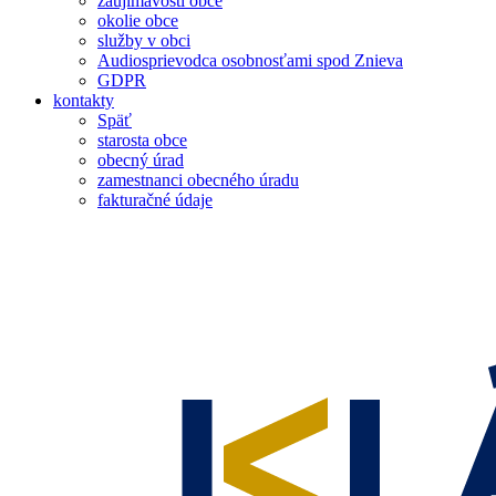
zaujímavosti obce
okolie obce
služby v obci
Audiosprievodca osobnosťami spod Znieva
GDPR
kontakty
Späť
starosta obce
obecný úrad
zamestnanci obecného úradu
fakturačné údaje