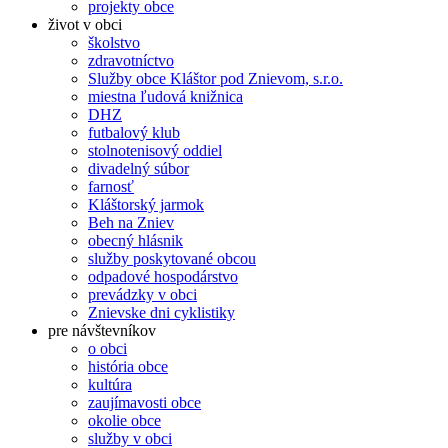
projekty obce
život v obci
školstvo
zdravotníctvo
Služby obce Kláštor pod Znievom, s.r.o.
miestna ľudová knižnica
DHZ
futbalový klub
stolnotenisový oddiel
divadelný súbor
farnosť
Kláštorský jarmok
Beh na Zniev
obecný hlásnik
služby poskytované obcou
odpadové hospodárstvo
prevádzky v obci
Znievske dni cyklistiky
pre návštevníkov
o obci
história obce
kultúra
zaujímavosti obce
okolie obce
služby v obci