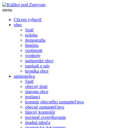
menu
Chcem vybaviť
obec
Späť
poloha
demografia
história
osobnosti
symboly
partnerské obce
napísali o nás
kronika obce
samospráva
Späť
obecný úrad
starosta obce
poslanci
komisie obecného zastupiteľstva
obecné zastupiteľstvo
hlavný kontrolór
povinné zverejňovanie
úradná tabuľa
strategické dokumenty