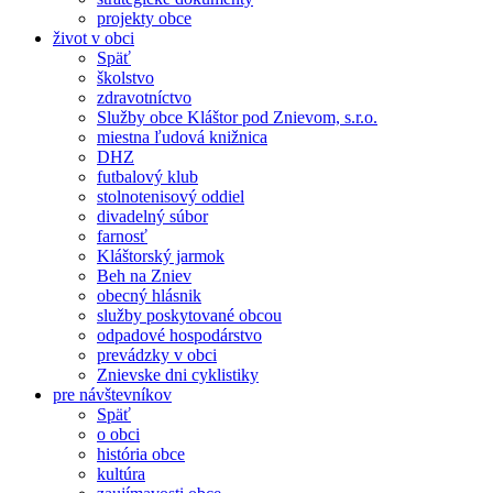
projekty obce
život v obci
Späť
školstvo
zdravotníctvo
Služby obce Kláštor pod Znievom, s.r.o.
miestna ľudová knižnica
DHZ
futbalový klub
stolnotenisový oddiel
divadelný súbor
farnosť
Kláštorský jarmok
Beh na Zniev
obecný hlásnik
služby poskytované obcou
odpadové hospodárstvo
prevádzky v obci
Znievske dni cyklistiky
pre návštevníkov
Späť
o obci
história obce
kultúra