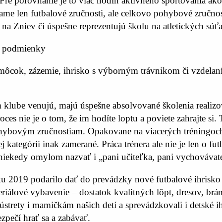
Pre porovnanie je to viac hodín aktívneho športovania ako 
e len futbalové zručnosti, ale celkovo pohybové zručnosti d
 na Zniev či úspešne reprezentujú školu na atletických súť
ie podmienky
ôcok, zázemie, ihrisko s výborným trávnikom či vzdelaní 
šom klube venujú, majú úspešne absolvované školenia real
ces nie je o tom, že im hodíte loptu a poviete zahrajte si
hybovým zručnostiam. Opakovane na viacerých tréningoch
tegórii inak zamerané. Práca trénera ale nie je len o futbal
niekedy omylom nazvať i „pani učiteľka, pani vychovávateľk
ku 2019 podarilo dať do prevádzky nové futbalové ihrisko
ateriálové vybavenie – dostatok kvalitných lôpt, dresov, b
strety i mamičkám našich detí a sprevádzkovali i detské i
ezpečí hrať sa a zabávať.