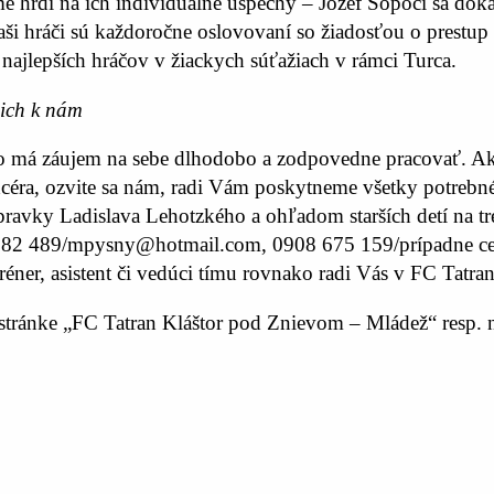
Sme hrdí na ich individuálne úspechy – Jozef Sopóci sa do
naši hráči sú každoročne oslovovaní so žiadosťou o pres
 najlepších hráčov v žiackych súťažiach v rámci Turca.
e ich k nám
 má záujem na sebe dlhodobo a zodpovedne pracovať. Ak c
dcéra, ozvite sa nám, radi Vám poskytneme všetky potrebné
ípravky Ladislava Lehotzkého a ohľadom starších detí na 
382 489/mpysny@hotmail.com, 0908 675 159/prípadne ce
réner, asistent či vedúci tímu rovnako radi Vás v FC Tatran
stránke „FC Tatran Kláštor pod Znievom – Mládež“ resp. n