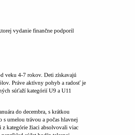
ktorej vydanie finančne podporil
d veku 4-7 rokov. Deti získavajú
ólov. Práve aktívny pohyb a radosť je
esných súťaží kategórií U9 a U11
januára do decembra, s krátkou
ko s umelou trávou a počas hlavnej
z kategórie žiaci absolvovali viac