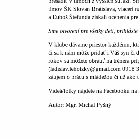
presadiť v tímoch z vyšších súťaží. 
tímov ŠK Slovan Bratislava, viacerí 
a Ľuboš Štefunda získali ocenenia pre
Sme otvorení pre všetky deti, prihlást
V klube dávame priestor každému, kto
či sa k nám môže pridať i Váš syn či 
rokov sa môžete obrátiť na trénera pr
(ladislav.lehotzky@gmail.com 0918 
záujem o prácu s mládežou či už ako t
Videá/fotky nájdete na Facebooku na 
Autor: Mgr. Michal Pyšný