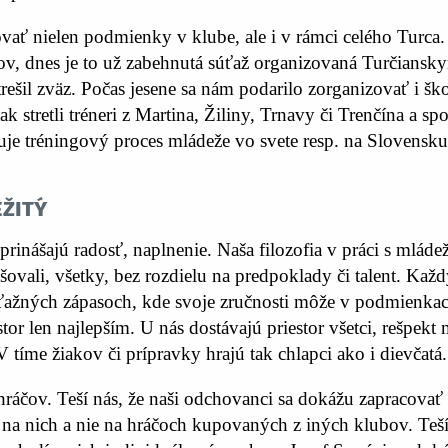
ovať nielen podmienky v klube, ale i v rámci celého Turca. 
kov, dnes je to už zabehnutá súťaž organizovaná Turčian
rešil zväz. Počas jesene sa nám podarilo zorganizovať i šk
 stretli tréneri z Martina, Žiliny, Trnavy či Trenčína a sp
zuje tréningový proces mládeže vo svete resp. na Slovens
ežitý
rinášajú radosť, naplnenie. Naša filozofia v práci s mládež
pšovali, všetky, bez rozdielu na predpoklady či talent. Ka
 súťažných zápasoch, kde svoje zručnosti môže v podmienk
or len najlepším. U nás dostávajú priestor všetci, rešpekt m
 tíme žiakov či prípravky hrajú tak chlapci ako i dievčatá.
hráčov. Teší nás, že naši odchovanci sa dokážu zapracova
 na nich a nie na hráčoch kupovaných z iných klubov. Teší