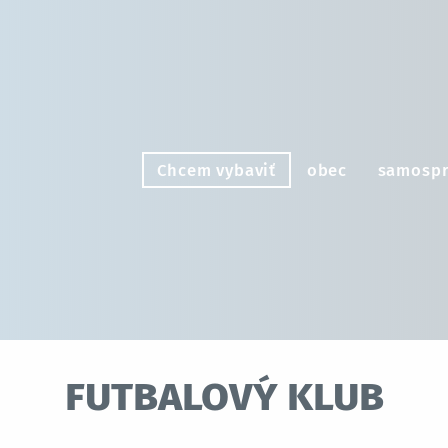
Chcem vybaviť
obec
samospr
futbalový klub