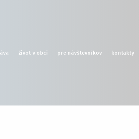
áva
život v obci
pre návštevníkov
kontakty