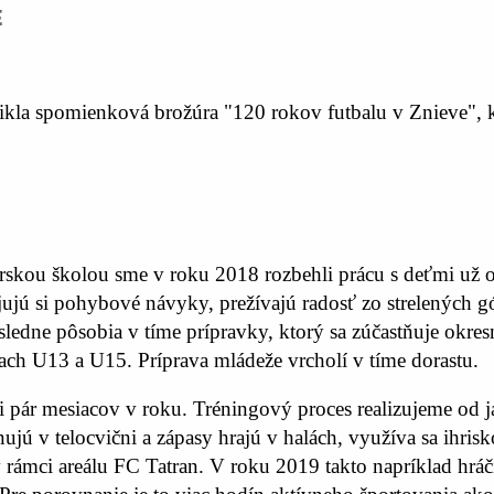
e
znikla spomienková brožúra "120 rokov futbalu v Znieve", 
skou školou sme v roku 2018 rozbehli prácu s deťmi už o
jujú si pohybové návyky, prežívajú radosť zo strelených g
 následne pôsobia v tíme prípravky, ktorý sa zúčastňuje okr
iach U13 a U15. Príprava mládeže vrcholí v tíme dorastu.
a či pár mesiacov v roku. Tréningový proces realizujeme od 
nujú v telocvični a zápasy hrajú v halách, využíva sa ihris
rámci areálu FC Tatran. V roku 2019 takto napríklad hráči 