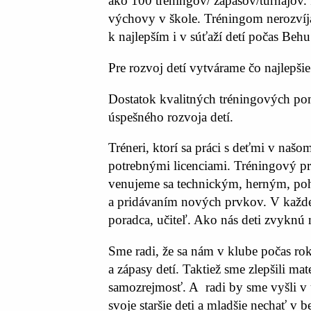
ako 100 tréningov/ zápasov/turnajov. 
výchovy v škole. Tréningom nerozvíjam
k najlepším i v súťaží detí počas Behu
Pre rozvoj detí vytvárame čo najlepš
Dostatok kvalitných tréningových pom
úspešného rozvoja detí.
Tréneri, ktorí sa práci s deťmi v na
potrebnými licenciami. Tréningový pro
venujeme sa technickým, herným, po
a pridávaním nových prvkov. V každej ka
poradca, učiteľ. Ako nás deti zvyknú 
Sme radi, že sa nám v klube počas ro
a zápasy detí. Taktiež sme zlepšili m
samozrejmosť. A radi by sme vyšli v ú
svoje staršie deti a mladšie nechať v b