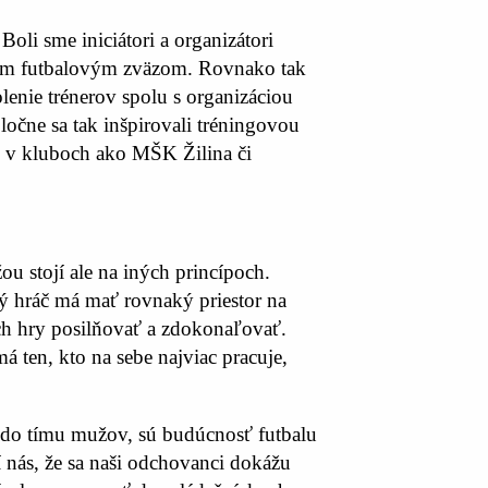
Boli sme iniciátori a organizátori
skym futbalovým zväzom. Rovnako tak
olenie trénerov spolu s organizáciou
oločne sa tak inšpirovali tréningovou
ku v kluboch ako MŠK Žilina či
ou stojí ale na iných princípoch.
ždý hráč má mať rovnaký priestor na
ach hry posilňovať a zdokonaľovať.
á ten, kto na sebe najviac pracuje,
ť do tímu mužov, sú budúcnosť futbalu
 nás, že sa naši odchovanci dokážu