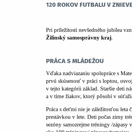
120 rokov futbalu v Zniev
Pri príležitosti nevšedného jubilea v
Žilinský samosprávny kraj
.
Práca s mládežou
Vďaka nadviazaniu spolupráce s Mater
prvú skúsenosť v práci s loptou, osvo
v tejto kategórii základ. Staršie deti
a v tíme žiakov, ktorý pôsobí v súťaž
Práca s deťmi nie je záležitosťou let
prestávkou v lete. Deti počas zimy tré
sezóny samozrejme tréningy /zápasy v 