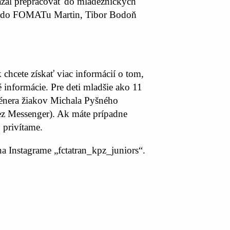
kázal prepracovať do mládežníckych
tup do FOMATu Martin, Tibor Bodoň
hcete získať viac informácií o tom,
 informácie. Pre deti mladšie ako 11
trénera žiakov Michala Pyšného
z Messenger). Ak máte prípadne
 privítame.
a Instagrame „fctatran_kpz_juniors“.