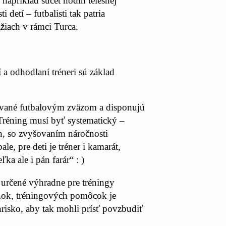
napríklad súčet hodín telesnej
etí – futbalisti tak patria
ažiach v rámci Turca.
a odhodlaní tréneri sú základ
izované futbalovým zväzom a disponujú
. Tréning musí byť systematický –
, so zvyšovaním náročnosti
e, pre deti je tréner i kamarát,
a ale i pán farár“ : )
 určené výhradne pre tréningy
ránok, tréningových pomôcok je
hrisko, aby tak mohli prísť povzbudiť