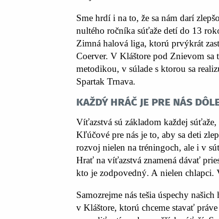
Sme hrdí i na to, že sa nám darí zlepš
nultého ročníka súťaže detí do 13 ro
Zimná halová liga, ktorú prvýkrát zast
Coerver. V Kláštore pod Znievom sa tak
metodikou, v súlade s ktorou sa reali
Spartak Trnava.
Každý hráč je pre nás dôl
Víťazstvá sú základom každej súťaže, p
Kľúčové pre nás je to, aby sa deti zle
rozvoj nielen na tréningoch, ale i v
Hrať na víťazstvá znamená dávať priest
kto je zodpovedný. A nielen chlapci. V
Samozrejme nás tešia úspechy našich 
v Kláštore, ktorú chceme stavať práve