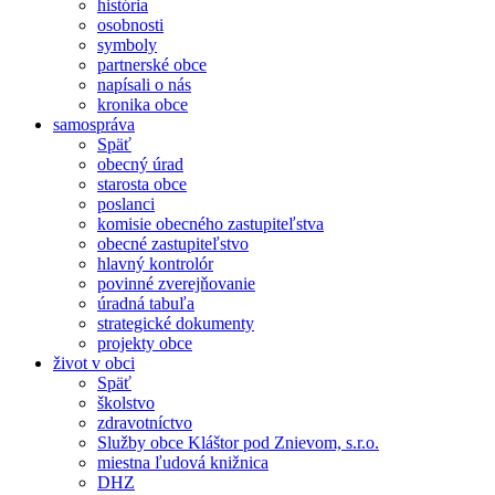
história
osobnosti
symboly
partnerské obce
napísali o nás
kronika obce
samospráva
Späť
obecný úrad
starosta obce
poslanci
komisie obecného zastupiteľstva
obecné zastupiteľstvo
hlavný kontrolór
povinné zverejňovanie
úradná tabuľa
strategické dokumenty
projekty obce
život v obci
Späť
školstvo
zdravotníctvo
Služby obce Kláštor pod Znievom, s.r.o.
miestna ľudová knižnica
DHZ