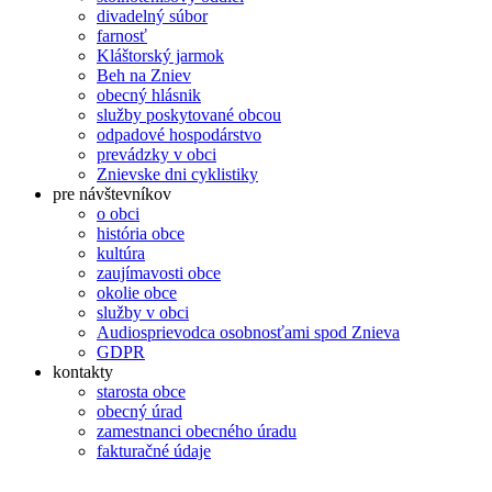
divadelný súbor
farnosť
Kláštorský jarmok
Beh na Zniev
obecný hlásnik
služby poskytované obcou
odpadové hospodárstvo
prevádzky v obci
Znievske dni cyklistiky
pre návštevníkov
o obci
história obce
kultúra
zaujímavosti obce
okolie obce
služby v obci
Audiosprievodca osobnosťami spod Znieva
GDPR
kontakty
starosta obce
obecný úrad
zamestnanci obecného úradu
fakturačné údaje