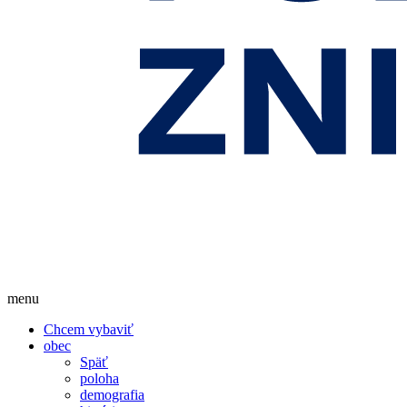
menu
Chcem vybaviť
obec
Späť
poloha
demografia