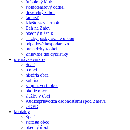
futbalový klub
stolnotenisový oddiel
divadelný súbor
farnosť
Kláštorský jarmok
Beh na Zniev
obecný hlásnik
služby poskytované obcou
odpadové hospodárstvo
prevádzky v obci
Znievske dni cyklistiky
pre návštevníkov
Späť
o obci
história obce
kultúra
zaujímavosti obce
okolie obce
služby v obci
Audiosprievodca osobnosťami spod Znieva
GDPR
kontakty
Späť
starosta obce
obecný úrad