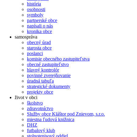
história
osobnosti
symboly
partnerské obce
napísali o nás
kronika obce
samospráva
obecný úrad
starosta obce
poslanci
komisie obecného zastupiteľstva
obecné zastupiteľstvo
hlavný kontrolór
povinné zverejňovanie
úradná tabuľa
strategické dokumenty
projekty obce
život v obci
školstvo
zdravotníctvo
Služby obce Kláštor pod Znievom, s.r.o.
miestna ľudová knižnica
DHZ
futbalový klub
stolnotenisový oddiel