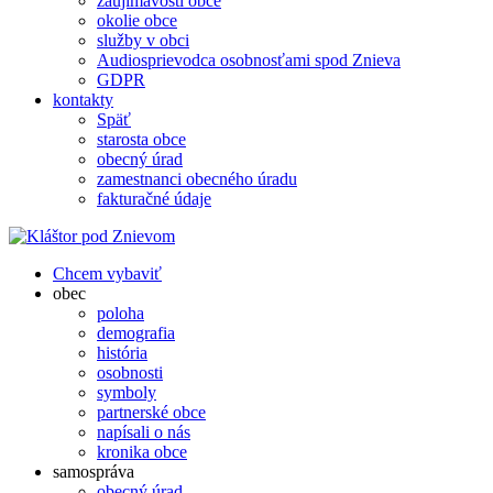
zaujímavosti obce
okolie obce
služby v obci
Audiosprievodca osobnosťami spod Znieva
GDPR
kontakty
Späť
starosta obce
obecný úrad
zamestnanci obecného úradu
fakturačné údaje
Chcem vybaviť
obec
poloha
demografia
história
osobnosti
symboly
partnerské obce
napísali o nás
kronika obce
samospráva
obecný úrad