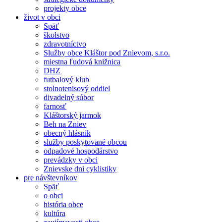
projekty obce
život v obci
Späť
školstvo
zdravotníctvo
Služby obce Kláštor pod Znievom, s.r.o.
miestna ľudová knižnica
DHZ
futbalový klub
stolnotenisový oddiel
divadelný súbor
farnosť
Kláštorský jarmok
Beh na Zniev
obecný hlásnik
služby poskytované obcou
odpadové hospodárstvo
prevádzky v obci
Znievske dni cyklistiky
pre návštevníkov
Späť
o obci
história obce
kultúra