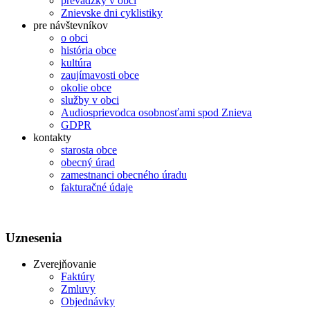
prevádzky v obci
Znievske dni cyklistiky
pre návštevníkov
o obci
história obce
kultúra
zaujímavosti obce
okolie obce
služby v obci
Audiosprievodca osobnosťami spod Znieva
GDPR
kontakty
starosta obce
obecný úrad
zamestnanci obecného úradu
fakturačné údaje
Uznesenia
Zverejňovanie
Faktúry
Zmluvy
Objednávky