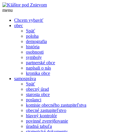
menu
Chcem vybaviť
obec
Späť
poloha
demografia
história
osobnosti
symboly
partnerské obce
napísali o nás
kronika obce
samospráva
Späť
obecný úrad
starosta obce
poslanci
komisie obecného zastupiteľstva
obecné zastupiteľstvo
hlavný kontrolór
povinné zverejňovanie
úradná tabuľa
strategické dokumenty