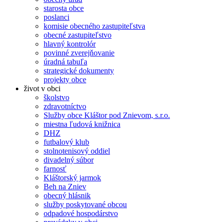
starosta obce
poslanci
komisie obecného zastupiteľstva
obecné zastupiteľstvo
hlavný kontrolór
povinné zverejňovanie
úradná tabuľa
strategické dokumenty
projekty obce
život v obci
školstvo
zdravotníctvo
Služby obce Kláštor pod Znievom, s.r.o.
miestna ľudová knižnica
DHZ
futbalový klub
stolnotenisový oddiel
divadelný súbor
farnosť
Kláštorský jarmok
Beh na Zniev
obecný hlásnik
služby poskytované obcou
odpadové hospodárstvo