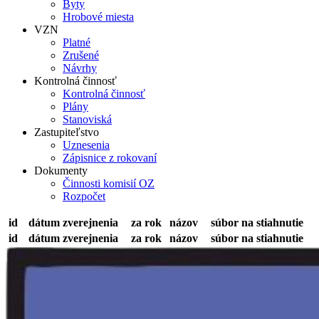
Byty
Hrobové miesta
VZN
Platné
Zrušené
Návrhy
Kontrolná činnosť
Kontrolná činnosť
Plány
Stanoviská
Zastupiteľstvo
Uznesenia
Zápisnice z rokovaní
Dokumenty
Činnosti komisií OZ
Rozpočet
id
dátum zverejnenia
za rok
názov
súbor na stiahnutie
id
dátum zverejnenia
za rok
názov
súbor na stiahnutie