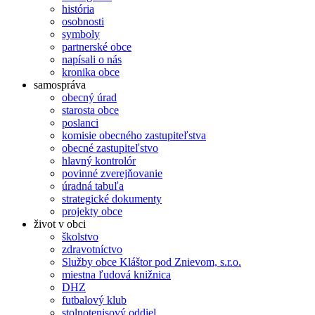
história
osobnosti
symboly
partnerské obce
napísali o nás
kronika obce
samospráva
obecný úrad
starosta obce
poslanci
komisie obecného zastupiteľstva
obecné zastupiteľstvo
hlavný kontrolór
povinné zverejňovanie
úradná tabuľa
strategické dokumenty
projekty obce
život v obci
školstvo
zdravotníctvo
Služby obce Kláštor pod Znievom, s.r.o.
miestna ľudová knižnica
DHZ
futbalový klub
stolnotenisový oddiel