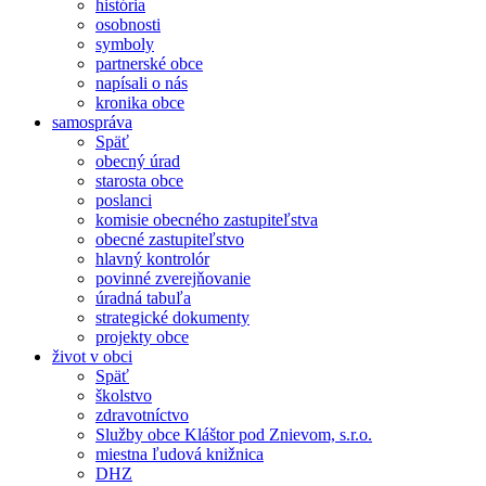
história
osobnosti
symboly
partnerské obce
napísali o nás
kronika obce
samospráva
Späť
obecný úrad
starosta obce
poslanci
komisie obecného zastupiteľstva
obecné zastupiteľstvo
hlavný kontrolór
povinné zverejňovanie
úradná tabuľa
strategické dokumenty
projekty obce
život v obci
Späť
školstvo
zdravotníctvo
Služby obce Kláštor pod Znievom, s.r.o.
miestna ľudová knižnica
DHZ