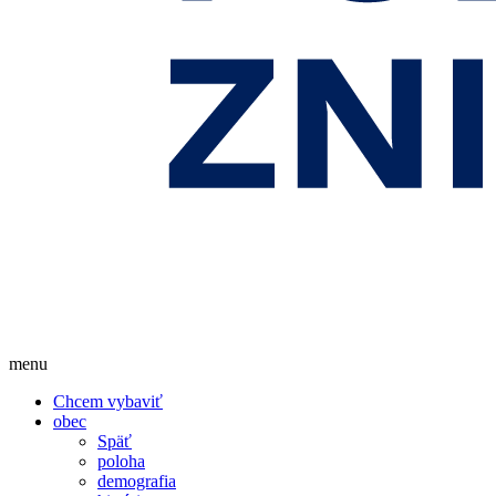
menu
Chcem vybaviť
obec
Späť
poloha
demografia