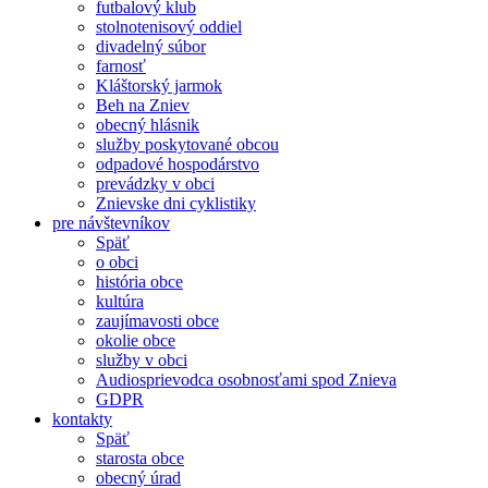
futbalový klub
stolnotenisový oddiel
divadelný súbor
farnosť
Kláštorský jarmok
Beh na Zniev
obecný hlásnik
služby poskytované obcou
odpadové hospodárstvo
prevádzky v obci
Znievske dni cyklistiky
pre návštevníkov
Späť
o obci
história obce
kultúra
zaujímavosti obce
okolie obce
služby v obci
Audiosprievodca osobnosťami spod Znieva
GDPR
kontakty
Späť
starosta obce
obecný úrad