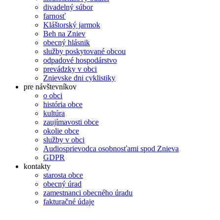
divadelný súbor
farnosť
Kláštorský jarmok
Beh na Zniev
obecný hlásnik
služby poskytované obcou
odpadové hospodárstvo
prevádzky v obci
Znievske dni cyklistiky
pre návštevníkov
o obci
história obce
kultúra
zaujímavosti obce
okolie obce
služby v obci
Audiosprievodca osobnosťami spod Znieva
GDPR
kontakty
starosta obce
obecný úrad
zamestnanci obecného úradu
fakturačné údaje