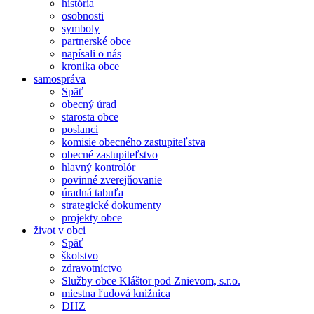
história
osobnosti
symboly
partnerské obce
napísali o nás
kronika obce
samospráva
Späť
obecný úrad
starosta obce
poslanci
komisie obecného zastupiteľstva
obecné zastupiteľstvo
hlavný kontrolór
povinné zverejňovanie
úradná tabuľa
strategické dokumenty
projekty obce
život v obci
Späť
školstvo
zdravotníctvo
Služby obce Kláštor pod Znievom, s.r.o.
miestna ľudová knižnica
DHZ