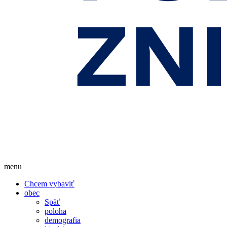
menu
Chcem vybaviť
obec
Späť
poloha
demografia