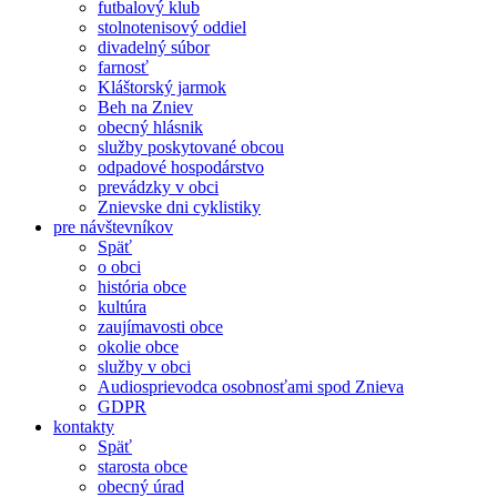
futbalový klub
stolnotenisový oddiel
divadelný súbor
farnosť
Kláštorský jarmok
Beh na Zniev
obecný hlásnik
služby poskytované obcou
odpadové hospodárstvo
prevádzky v obci
Znievske dni cyklistiky
pre návštevníkov
Späť
o obci
história obce
kultúra
zaujímavosti obce
okolie obce
služby v obci
Audiosprievodca osobnosťami spod Znieva
GDPR
kontakty
Späť
starosta obce
obecný úrad