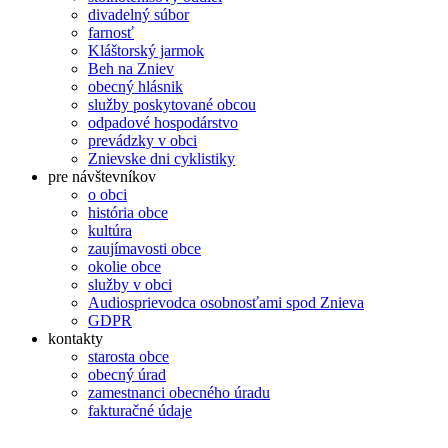
divadelný súbor
farnosť
Kláštorský jarmok
Beh na Zniev
obecný hlásnik
služby poskytované obcou
odpadové hospodárstvo
prevádzky v obci
Znievske dni cyklistiky
pre návštevníkov
o obci
história obce
kultúra
zaujímavosti obce
okolie obce
služby v obci
Audiosprievodca osobnosťami spod Znieva
GDPR
kontakty
starosta obce
obecný úrad
zamestnanci obecného úradu
fakturačné údaje