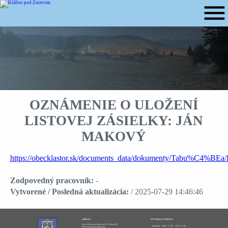
menu
OZNÁMENIE O ULOŽENÍ
LISTOVEJ ZÁSIELKY: JÁN
MAKOVÝ
https://obecklastor.sk/documents_data/dokumenty/Tab
Zodpovedný pracovník:
-
Vytvorené / Posledná aktualizácia:
/ 2025-07-29 14:46:46
ADRESA
OTVÁRACIE HODINY
Obec Kláštor pod Znievom M. Čulena 181
pondelok
08:00 – 11:30
12:30 - 15:30
038 43 Kláštor pod Znievom