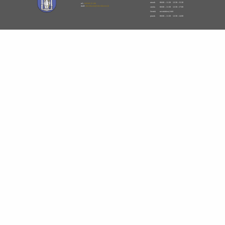
utorok
08:00 – 11:30
12:30 - 15:30
tel.:
043/49 33 100
mail:
obecklastor@obecklastor.sk
streda
08:00 – 11:30
12:30 - 17:00
štvrtok
nestránkový deň
piatok
08:00 – 11:30
12:30 - 14:00