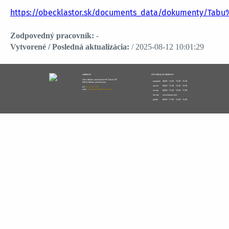
https://obecklastor.sk/documents_data/dokumenty/T
Zodpovedný pracovník:
-
Vytvorené / Posledná aktualizácia:
/ 2025-08-12 10:01:29
ADRESA
OTVÁRACIE HODINY
Obec Kláštor pod Znievom M. Čulena 181
pondelok
08:00 – 11:30
12:30 - 15:30
038 43 Kláštor pod Znievom
utorok
08:00 – 11:30
12:30 - 15:30
tel.:
043/49 33 100
mail:
obecklastor@obecklastor.sk
streda
08:00 – 11:30
12:30 - 17:00
štvrtok
nestránkový deň
piatok
08:00 – 11:30
12:30 - 14:00